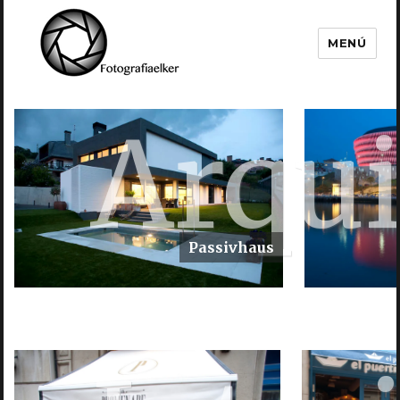
MENÚ
Fotografía Elker
Arqui
Passivhaus