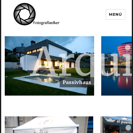
MENÚ
Fotografía Elker
Arqui
Passivhaus