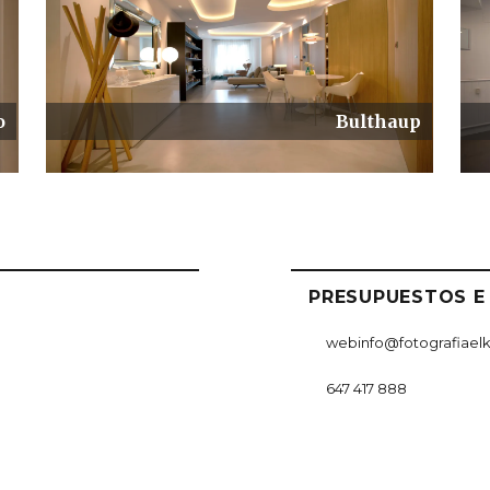
o
Bulthaup
PRESUPUESTOS E
webinfo@fotografiael
647 417 888