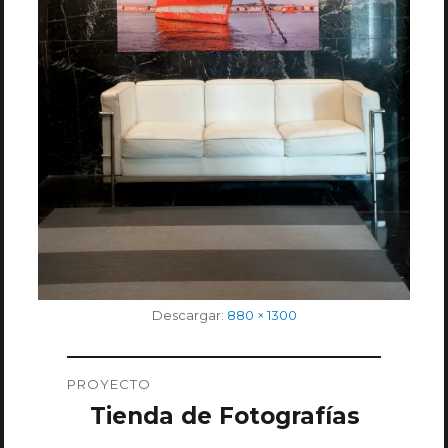
Tamaño
Descargar:
880 × 1300
completo
Navegación
PROYECTO
de
Tienda de Fotografías
entradas