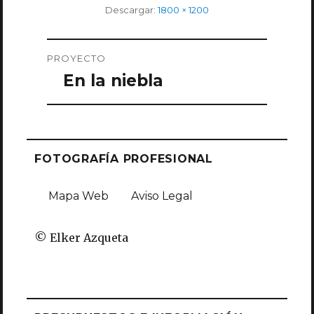
Tamaño
Descargar:
1800 × 1200
completo
Navegación
PROYECTO
de
En la niebla
entradas
FOTOGRAFÍA PROFESIONAL
Mapa Web
Aviso Legal
© Elker Azqueta