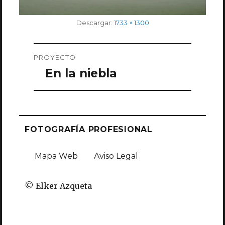
Tamaño
Descargar:
1733 × 1300
completo
Navegación
PROYECTO
de
En la niebla
entradas
FOTOGRAFÍA PROFESIONAL
Mapa Web
Aviso Legal
© Elker Azqueta