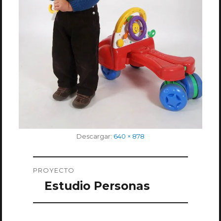
Tamaño
Descargar:
640 × 878
completo
Navegación
PROYECTO
de
Estudio Personas
entradas