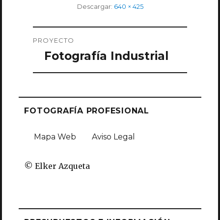
Tamaño
Descargar:
640 × 425
completo
Navegación
PROYECTO
de
Fotografía Industrial
entradas
FOTOGRAFÍA PROFESIONAL
Mapa Web
Aviso Legal
© Elker Azqueta