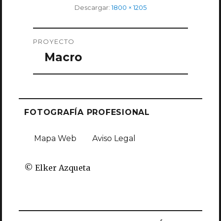
Tamaño
Descargar:
1800 × 1205
completo
Navegación
PROYECTO
de
Macro
entradas
FOTOGRAFÍA PROFESIONAL
Mapa Web
Aviso Legal
© Elker Azqueta