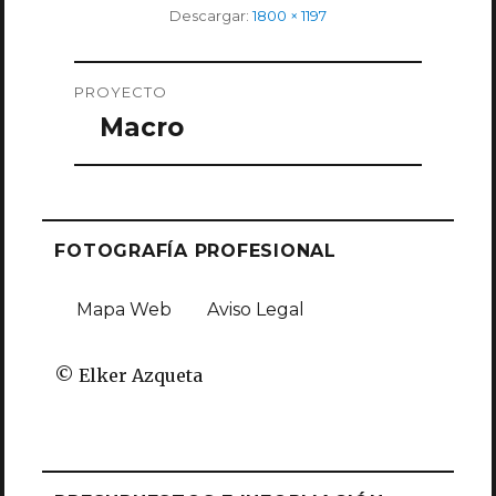
Tamaño
Descargar:
1800 × 1197
completo
Navegación
PROYECTO
de
Macro
entradas
FOTOGRAFÍA PROFESIONAL
Mapa Web
Aviso Legal
© Elker Azqueta