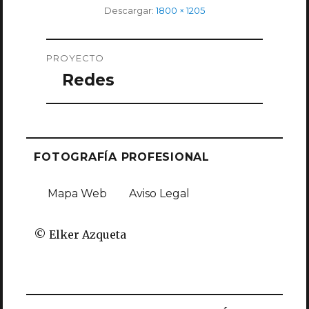
Tamaño
Descargar:
1800 × 1205
completo
Navegación
PROYECTO
de
Redes
entradas
FOTOGRAFÍA PROFESIONAL
Mapa Web
Aviso Legal
© Elker Azqueta