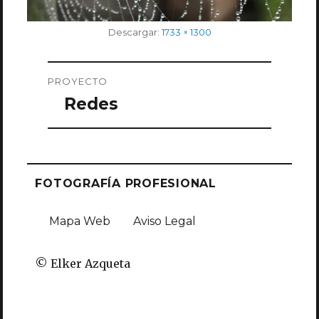
Tamaño
Descargar:
1733 × 1300
completo
Navegación
PROYECTO
de
Redes
entradas
FOTOGRAFÍA PROFESIONAL
Mapa Web
Aviso Legal
© Elker Azqueta