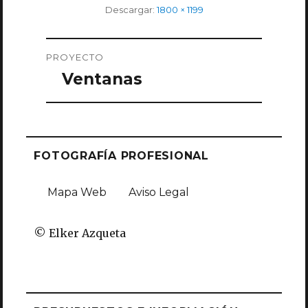
Tamaño
Descargar:
1800 × 1199
completo
Navegación
PROYECTO
de
Ventanas
entradas
FOTOGRAFÍA PROFESIONAL
Mapa Web
Aviso Legal
© Elker Azqueta