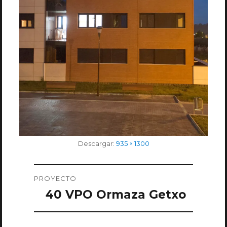
Tamaño
Descargar:
935 × 1300
completo
Navegación
PROYECTO
de
40 VPO Ormaza Getxo
entradas