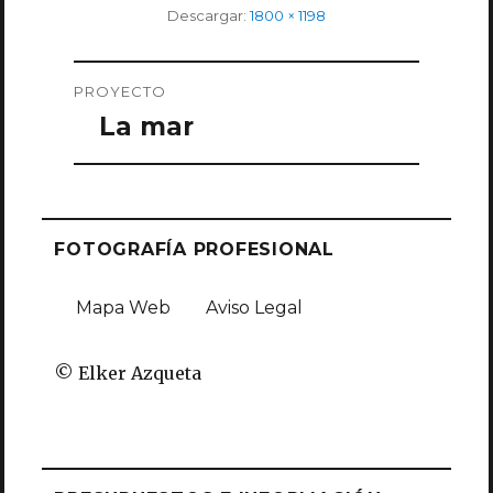
Tamaño
Descargar:
1800 × 1198
completo
Navegación
PROYECTO
de
La mar
entradas
FOTOGRAFÍA PROFESIONAL
Mapa Web
Aviso Legal
© Elker Azqueta