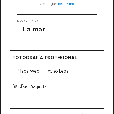
Tamaño
Descargar:
1800 × 1198
completo
Navegación
PROYECTO
de
La mar
entradas
FOTOGRAFÍA PROFESIONAL
Mapa Web
Aviso Legal
© Elker Azqueta