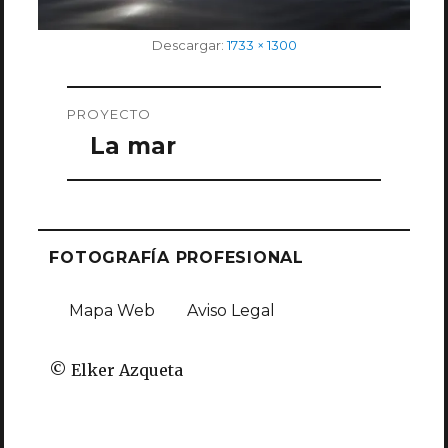
Tamaño
Descargar:
1733 × 1300
completo
Navegación
PROYECTO
de
La mar
entradas
FOTOGRAFÍA PROFESIONAL
Mapa Web
Aviso Legal
© Elker Azqueta