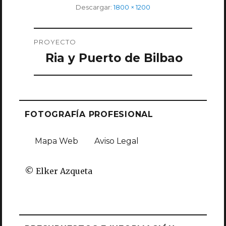
Tamaño
Descargar:
1800 × 1200
completo
Navegación
PROYECTO
de
Ria y Puerto de Bilbao
entradas
FOTOGRAFÍA PROFESIONAL
Mapa Web
Aviso Legal
© Elker Azqueta