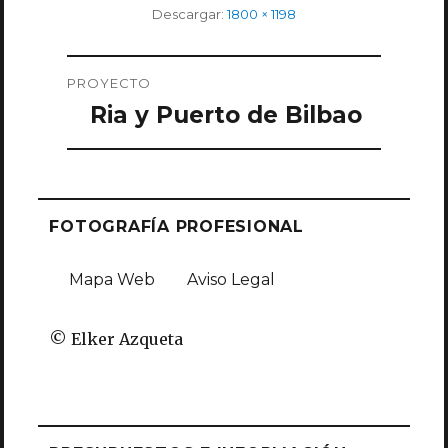
Tamaño
Descargar:
1800 × 1198
completo
Navegación
PROYECTO
de
Ria y Puerto de Bilbao
entradas
FOTOGRAFÍA PROFESIONAL
Mapa Web
Aviso Legal
© Elker Azqueta