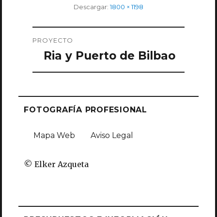
Tamaño
Descargar:
1800 × 1198
completo
Navegación
PROYECTO
de
Ria y Puerto de Bilbao
entradas
FOTOGRAFÍA PROFESIONAL
Mapa Web
Aviso Legal
© Elker Azqueta