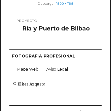
Tamaño
Descargar:
1800 × 1198
completo
Navegación
PROYECTO
de
Ria y Puerto de Bilbao
entradas
FOTOGRAFÍA PROFESIONAL
Mapa Web
Aviso Legal
© Elker Azqueta