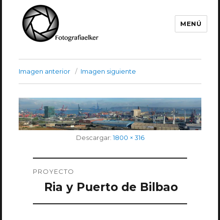
MENÚ
Fotografía Elker
Imagen anterior
Imagen siguiente
Tamaño
Descargar:
1800 × 316
completo
Navegación
PROYECTO
de
Ria y Puerto de Bilbao
entradas