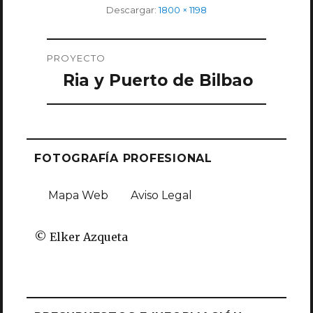
Tamaño
Descargar:
1800 × 1198
completo
Navegación
PROYECTO
de
Ria y Puerto de Bilbao
entradas
FOTOGRAFÍA PROFESIONAL
Mapa Web
Aviso Legal
© Elker Azqueta